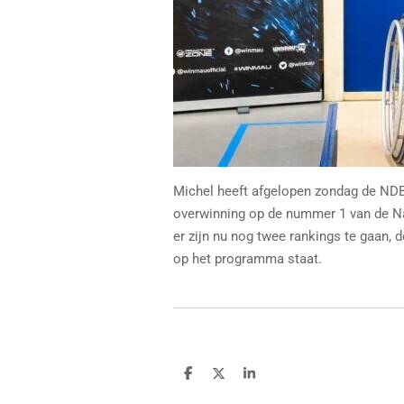
Michel heeft afgelopen zondag de NDB 
overwinning op de nummer 1 van de Na
er zijn nu nog twee rankings te gaan, d
op het programma staat.
D
D
S
e
e
h