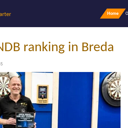
Home
O
arter
NDB ranking in Breda
45