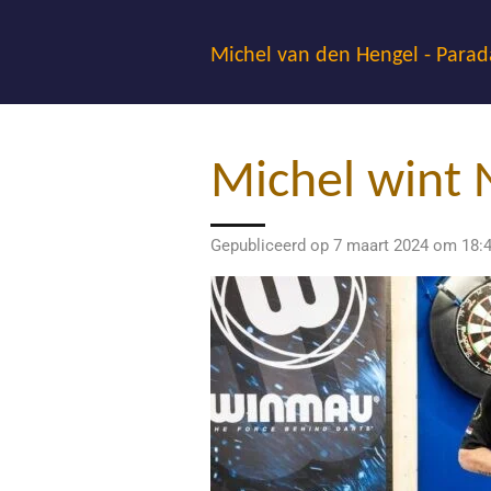
Ga
direct
Michel van den Hengel - Parad
naar
de
hoofdinhoud
Michel wint 
Gepubliceerd op 7 maart 2024 om 18: