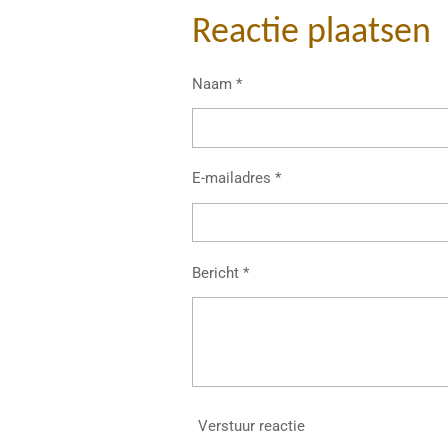
l
e
a
e
l
r
Reactie plaatsen
n
e
Naam *
E-mailadres *
Bericht *
Verstuur reactie