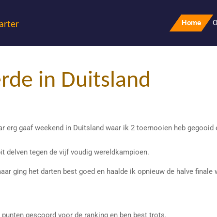
Home
O
arter
rde in Duitsland
 erg gaaf weekend in Duitsland waar ik 2 toernooien heb gegooid e
pit delven tegen de vijf voudig wereldkampioen.
r ging het darten best goed en haalde ik opnieuw de halve finale 
t punten gescoord voor de ranking en ben best trots.