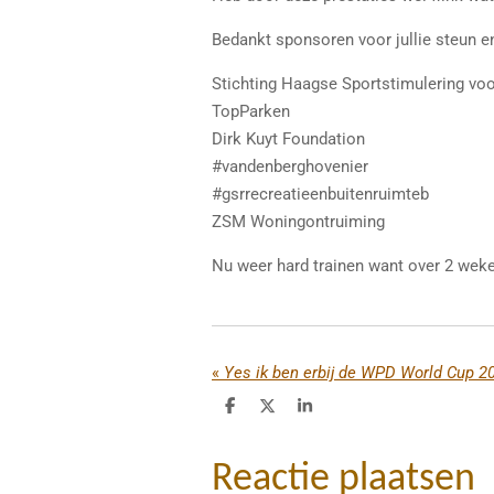
Bedankt sponsoren voor jullie steun e
Stichting Haagse Sportstimulering vo
TopParken
Dirk Kuyt Foundation
#vandenberghovenier
#gsrrecreatieenbuitenruimteb
ZSM Woningontruiming
Nu weer hard trainen want over 2 wek
«
Yes ik ben erbij de WPD World Cup 2
D
D
S
e
e
h
l
e
a
e
l
r
Reactie plaatsen
n
e