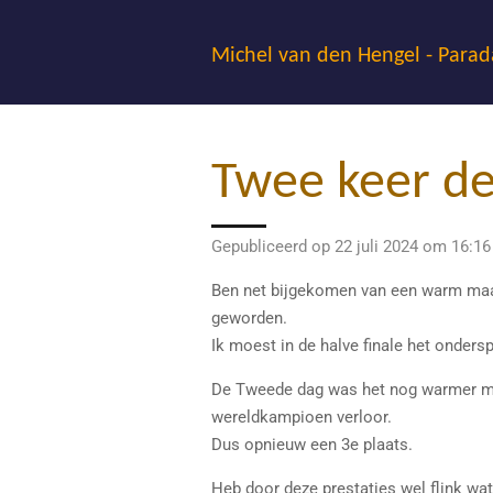
Ga
direct
Michel van den Hengel - Parad
naar
de
hoofdinhoud
Twee keer de
Gepubliceerd op 22 juli 2024 om 16:16
Ben net bijgekomen van een warm maar
geworden.
Ik moest in de halve finale het onders
De Tweede dag was het nog warmer maa
wereldkampioen verloor.
Dus opnieuw een 3e plaats.
Heb door deze prestaties wel flink wa