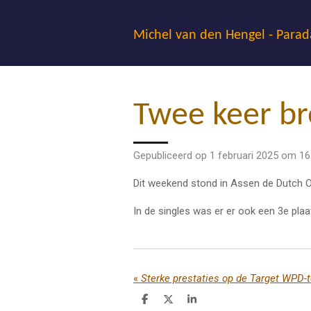
Ga
direct
Michel van den Hengel - Parad
naar
de
hoofdinhoud
Twee keer br
Gepubliceerd op 1 februari 2025 om 16
Dit weekend stond in Assen de Dutch Op
In de singles was er er ook een 3e plaat
«
Sterke prestaties op de Target WPD-
D
D
S