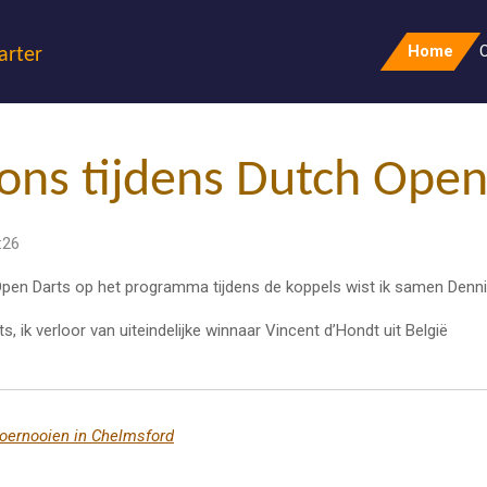
Home
O
arter
ons tijdens Dutch Open
:26
en Darts op het programma tijdens de koppels wist ik samen Dennis H
s, ik verloor van uiteindelijke winnaar Vincent d’Hondt uit België
toernooien in Chelmsford