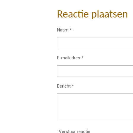
e
e
h
l
e
a
e
l
r
Reactie plaatsen
n
e
Naam *
E-mailadres *
Bericht *
Verstuur reactie